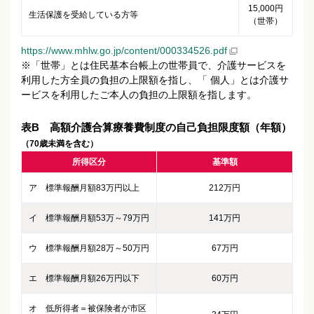
15,000円
生活保護を受給している方等
（世帯）
https://www.mhlw.go.jp/content/000334526.pdf
※「世帯」とは住民基本台帳上の世帯員で、介護サービスを
利用した方全員の負担の上限額を指し、「 個人」とは介護サ
ービスを利用したご本人の負担の上限額を指します。
表B 高額介護合算療養費制度の自己負担限度額（年額）
（70歳未満を含む）
所得区分
基準額
ア 標準報酬月額83万円以上
212万円
イ 標準報酬月額53万～79万円
141万円
ウ 標準報酬月額28万～50万円
67万円
エ 標準報酬月額26万円以下
60万円
オ 低所得者＝被保険者が市区