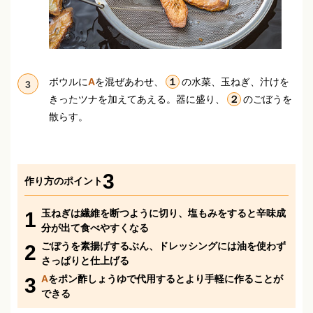
ボウルに
A
を混ぜあわせ、
１
の水菜、玉ねぎ、汁けを
3
きったツナを加えてあえる。
器に盛り、
２
のごぼうを
散らす。
3
作り方のポイント
玉ねぎは繊維を断つように切り、塩もみをすると辛味成
1
分が出て食べやすくなる
ごぼうを素揚げするぶん、ドレッシングには油を使わず
2
さっぱりと仕上げる
A
をポン酢しょうゆで代用するとより手軽に作ることが
3
できる