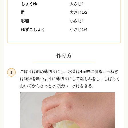
しょうゆ
大さじ1
酢
大さじ1/2
砂糖
小さじ1
ゆずこしょう
小さじ1/4
作り方
ごぼうは斜め薄切りにし、水菜は4㎝幅に切る。
玉ねぎ
1
は繊維を断つように薄切りにして塩もみをし、しばらく
おいてからさっと水で洗い、水けをきる。