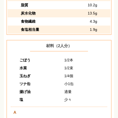
脂質
10.2g
炭水化物
13.5g
食物繊維
4.3g
食塩相当量
1.9g
材料（2人分）
ごぼう
1/2本
水菜
1/2束
玉ねぎ
1/4個
ツナ缶
小1缶
揚げ油
適量
塩
少々
A