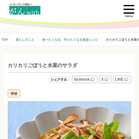
menu
TOP
暮らしのこと
食べたくなる、作りたくなる食楽レシピ
カリカリごぼうと水菜
カリカリごぼうと水菜のサラダ
facebook
X
LINE
便秘