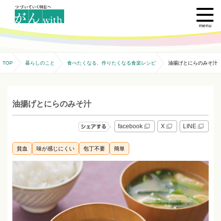
menu
TOP
暮らしのこと
食べたくなる、作りたくなる食楽レシピ
油揚げとにらのみそ汁
油揚げとにらのみそ汁
facebook
X
LINE
貧血
味が感じにくい
包丁不要
簡単