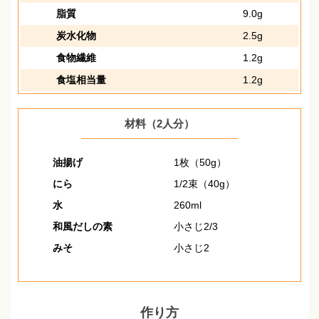
脂質
9.0g
炭水化物
2.5g
食物繊維
1.2g
食塩相当量
1.2g
材料（2人分）
油揚げ
1枚（50g）
にら
1/2束（40g）
水
260ml
和風だしの素
小さじ2/3
みそ
小さじ2
作り方