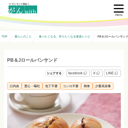
menu
TOP
暮らしのこと
食べたくなる、作りたくなる食楽レシピ
PB＆Jロールパンサン
PB＆Jロールパンサンド
facebook
X
LINE
口内炎
悪心・嘔吐
包丁不要
コンロ不要
簡単
少量高栄養