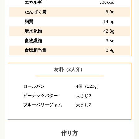
エネルギー
330kcal
たんぱく質
9.9g
脂質
14.5g
炭水化物
42.8g
食物繊維
3.5g
食塩相当量
0.9g
材料（2人分）
ロールパン
4個（120g）
ピーナッツバター
大さじ2
ブルーベリージャム
大さじ2
作り方