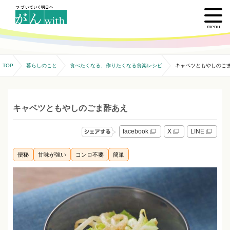
menu
TOP
暮らしのこと
食べたくなる、作りたくなる食楽レシピ
キャベツともやしのご
キャベツともやしのごま酢あえ
facebook
X
LINE
便秘
甘味が強い
コンロ不要
簡単