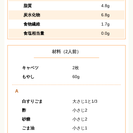
脂質
4.8g
炭水化物
6.8g
食物繊維
1.7g
食塩相当量
0.0g
材料（2人前）
キャベツ
2枚
もやし
60g
A
白すりごま
大さじ1と1/3
酢
小さじ2
砂糖
小さじ2
ごま油
小さじ1