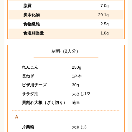
脂質
7.0g
炭水化物
29.1g
食物繊維
2.5g
食塩相当量
1.0g
材料（2人分）
れんこん
250g
長ねぎ
1/4本
ピザ用チーズ
30g
サラダ油
大さじ1/2
貝割れ大根（ざく切り）
適量
A
片栗粉
大さじ3