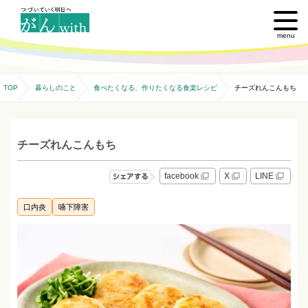
menu
TOP
暮らしのこと
食べたくなる、作りたくなる食楽レシピ
チーズれんこんもち
チーズれんこんもち
facebook
X
LINE
口内炎
嚥下障害