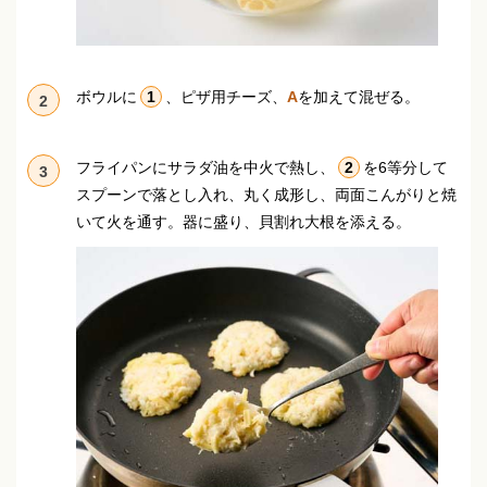
ボウルに
1
、ピザ用チーズ、
A
を加えて混ぜる。
2
フライパンにサラダ油を中火で熱し、
2
を6等分して
3
スプーンで落とし入れ、丸く成形し、両面こんがりと焼
いて火を通す。
器に盛り、貝割れ大根を添える。