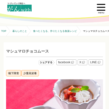
menu
TOP
暮らしのこと
食べたくなる、作りたくなる食楽レシピ
マシュマロチョコムー
マシュマロチョコムース
facebook
X
LINE
嚥下障害
少量高栄養