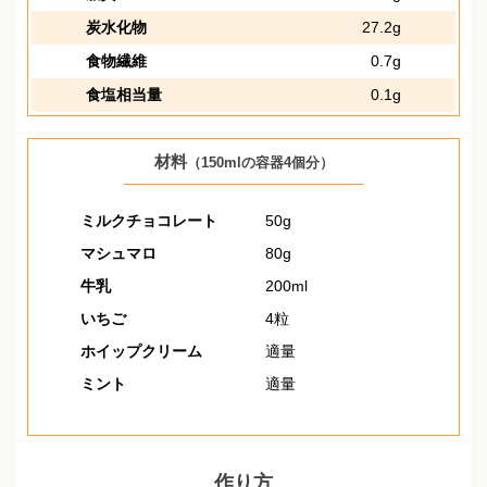
炭水化物
27.2g
食物繊維
0.7g
食塩相当量
0.1g
材料
（150mlの容器4個分）
ミルクチョコレート
50g
マシュマロ
80g
牛乳
200ml
いちご
4粒
ホイップクリーム
適量
ミント
適量
作り方