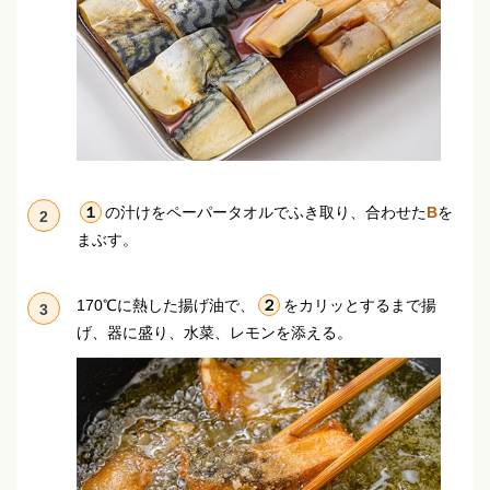
１
の汁けをペーパータオルでふき取り、合わせた
B
を
2
まぶす。
170℃に熱した揚げ油で、
２
をカリッとするまで揚
3
げ、器に盛り、水菜、レモンを添える。