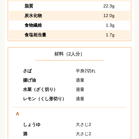
脂質
22.3g
炭水化物
12.0g
食物繊維
1.3g
食塩相当量
1.7g
材料（2人分）
さば
半身2切れ
揚げ油
適量
水菜（ざく切り）
適量
レモン（くし形切り）
適量
A
しょうゆ
大さじ2
酒
大さじ2