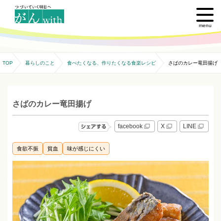
menu
TOP
暮らしのこと
食べたくなる、作りたくなる食楽レシピ
さばのカレー竜田揚げ
さばのカレー竜田揚げ
facebook
X
LINE
食欲不振
貧血
味が感じにくい