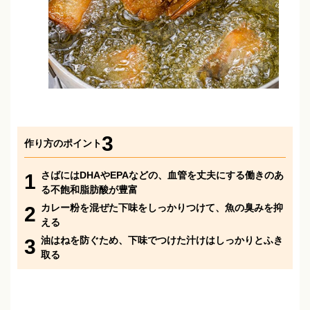
3
作り方のポイント
さばにはDHAやEPAなどの、血管を丈夫にする働きのあ
1
る不飽和脂肪酸が豊富
カレー粉を混ぜた下味をしっかりつけて、魚の臭みを抑
2
える
油はねを防ぐため、下味でつけた汁けはしっかりとふき
3
取る