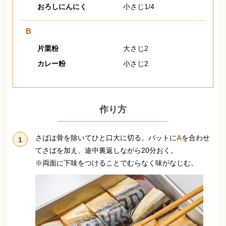
おろしにんにく
小さじ1/4
B
片栗粉
大さじ2
カレー粉
小さじ2
作り方
さばは骨を除いてひと口大に切る。
バットに
A
を合わせ
1
てさばを加え、途中裏返しながら20分おく。
※両面に下味をつけることでむらなく味がなじむ。