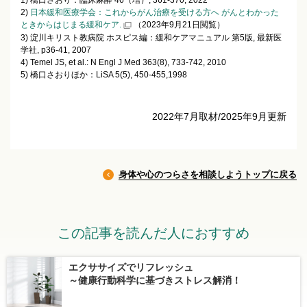
1) 橋口さおり：臨床麻酔 46（増）, 361-370, 2022
2)
日本緩和医療学会：これからがん治療を受ける方へ がんとわかった
ときからはじまる緩和ケア.
（2023年9月21日閲覧）
3) 淀川キリスト教病院 ホスピス編：緩和ケアマニュアル 第5版, 最新医
学社, p36-41, 2007
4) Temel JS, et al.: N Engl J Med 363(8), 733-742, 2010
5) 橋口さおりほか：LiSA 5(5), 450-455,1998
2022年7月取材/2025年9月更新
身体や心のつらさを相談しようトップに戻る
この記事を読んだ人におすすめ
エクササイズでリフレッシュ
～健康行動科学に基づきストレス解消！