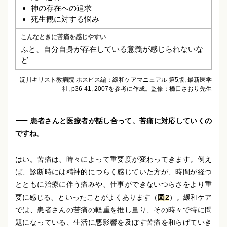
神の存在への追求
死生観に対する悩み
ふと、自分自身が存在している意義が感じられないな
ど
淀川キリスト教病院 ホスピス編：緩和ケアマニュアル 第5版, 最新医学
社, p36-41, 2007を参考に作成。監修：橋口さおり先生
患者さんと医療者が話し合って、苦痛に対応していくの
ですね。
はい。苦痛は、時々によって重要度が変わってきます。例え
ば、診断時には精神的につらく感じていた方が、時間が経つ
とともに治療に伴う痛みや、仕事ができないつらさをより重
要に感じる、といったことがよくあります（
図2
）。緩和ケア
では、患者さんの苦痛の軽重を推し量り、その時々で特に問
題になっている、生活に悪影響を及ぼす苦痛を和らげていき